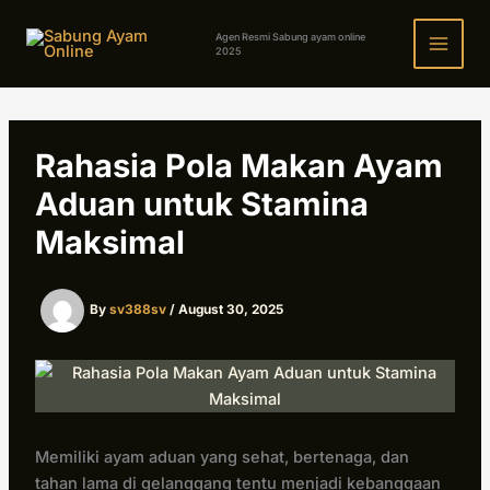
Skip
to
Agen Resmi Sabung ayam online
2025
content
Rahasia Pola Makan Ayam
Aduan untuk Stamina
Maksimal
By
sv388sv
/
August 30, 2025
Memiliki ayam aduan yang sehat, bertenaga, dan
tahan lama di gelanggang tentu menjadi kebanggaan