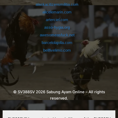
alaskacitizensmilitia.com
alicelemarin.com
arterciel.com
asso-hygia.org
awesomeasfuck.net
barcelolajolla.com
bellfivelimo.com
bignightcatering.com
buddhismo-pesaro.org
carrolieracademy.com
cityskills.org
club-cembran.com
© SV388SV 2026 Sabung Ayam Online – All rights
columbusitpartner.com
reserved.
comparucci.com
copasapobla.com