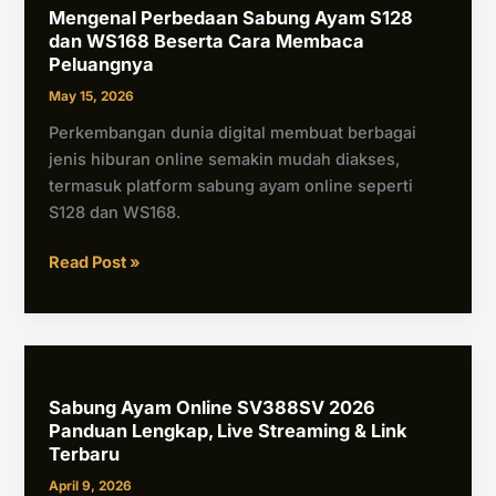
Mengenal Perbedaan Sabung Ayam S128
Sabung
dan WS168 Beserta Cara Membaca
Ayam
Peluangnya
S128
May 15, 2026
dan
WS168
Perkembangan dunia digital membuat berbagai
Beserta
jenis hiburan online semakin mudah diakses,
Cara
termasuk platform sabung ayam online seperti
Membaca
S128 dan WS168.
Peluangnya
Read Post »
Sabung
Ayam
Sabung Ayam Online SV388SV 2026
Online
Panduan Lengkap, Live Streaming & Link
SV388SV
Terbaru
2026
April 9, 2026
Panduan