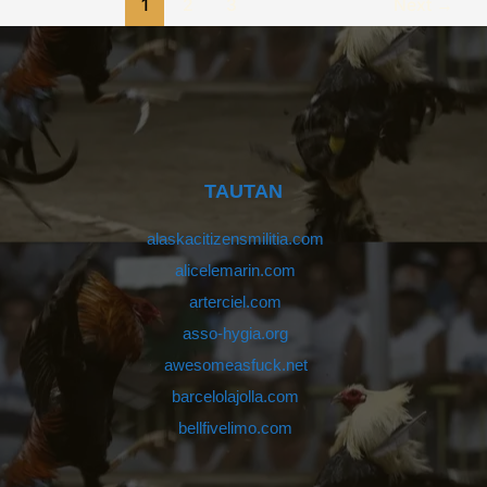
1
2
3
Next
→
TAUTAN
alaskacitizensmilitia.com
alicelemarin.com
arterciel.com
asso-hygia.org
awesomeasfuck.net
barcelolajolla.com
bellfivelimo.com
bignightcatering.com