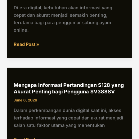
dalam
Di era digital, kebutuhan akan informasi yang
Dunia
cepat dan akurat menjadi semakin penting,
Sabung
terutama bagi para penggemar sabung ayam
Ayam
online.
Online
Read Post »
Mengapa
Informasi
Mengapa Informasi Pertandingan S128 yang
Pertandingan
Akurat Penting bagi Pengguna SV388SV
S128
yang
June 6, 2026
Akurat
Dalam perkembangan dunia digital saat ini, akses
Penting
terhadap informasi yang cepat dan akurat menjadi
bagi
salah satu faktor utama yang menentukan
Pengguna
SV388SV