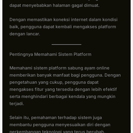
dapat menyebabkan halaman gagal dimuat.
Dengan memastikan koneksi internet dalam kondisi
baik, pengguna dapat kembali mengakses platform
dengan lancar.
Pentingnya Memahami Sistem Platform
Memahami sistem platform sabung ayam online
memberikan banyak manfaat bagi pengguna. Dengan
pengetahuan yang cukup, pengguna dapat
mengakses fitur yang tersedia dengan lebih efektif
serta menghindari berbagai kendala yang mungkin
terjadi.
Selain itu, pemahaman terhadap sistem juga
membantu pengguna menyesuaikan diri dengan
perkembangan teknologi yang terus berubah.