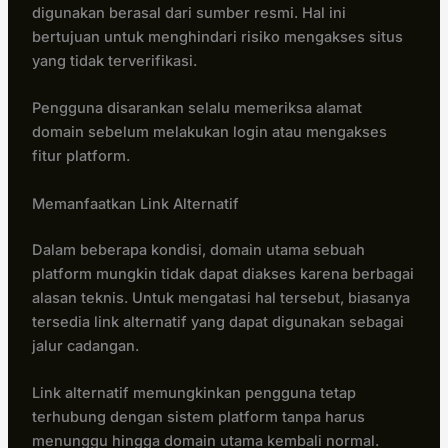
digunakan berasal dari sumber resmi. Hal ini
bertujuan untuk menghindari risiko mengakses situs
yang tidak terverifikasi.
Pengguna disarankan selalu memeriksa alamat
domain sebelum melakukan login atau mengakses
fitur platform.
Memanfaatkan Link Alternatif
Dalam beberapa kondisi, domain utama sebuah
platform mungkin tidak dapat diakses karena berbagai
alasan teknis. Untuk mengatasi hal tersebut, biasanya
tersedia link alternatif yang dapat digunakan sebagai
jalur cadangan.
Link alternatif memungkinkan pengguna tetap
terhubung dengan sistem platform tanpa harus
menunggu hingga domain utama kembali normal.