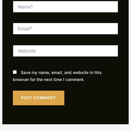
Name*
Email*
Website
Save my name, email, and website in this
browser for the next time I comment.