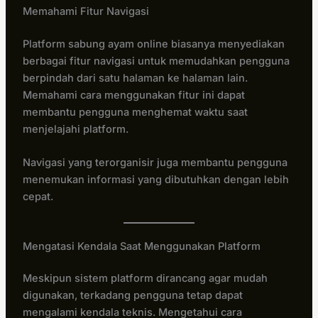
Memahami Fitur Navigasi
Platform sabung ayam online biasanya menyediakan
berbagai fitur navigasi untuk memudahkan pengguna
berpindah dari satu halaman ke halaman lain.
Memahami cara menggunakan fitur ini dapat
membantu pengguna menghemat waktu saat
menjelajahi platform.
Navigasi yang terorganisir juga membantu pengguna
menemukan informasi yang dibutuhkan dengan lebih
cepat.
Mengatasi Kendala Saat Menggunakan Platform
Meskipun sistem platform dirancang agar mudah
digunakan, terkadang pengguna tetap dapat
mengalami kendala teknis. Mengetahui cara