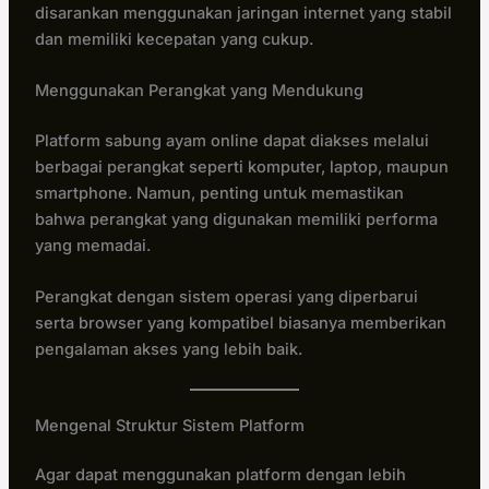
disarankan menggunakan jaringan internet yang stabil
dan memiliki kecepatan yang cukup.
Menggunakan Perangkat yang Mendukung
Platform sabung ayam online dapat diakses melalui
berbagai perangkat seperti komputer, laptop, maupun
smartphone. Namun, penting untuk memastikan
bahwa perangkat yang digunakan memiliki performa
yang memadai.
Perangkat dengan sistem operasi yang diperbarui
serta browser yang kompatibel biasanya memberikan
pengalaman akses yang lebih baik.
Mengenal Struktur Sistem Platform
Agar dapat menggunakan platform dengan lebih