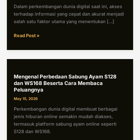
Akurat
Dalam perkembangan dunia digital saat ini, akses
Penting
terhadap informasi yang cepat dan akurat menjadi
bagi
salah satu faktor utama yang menentukan […]
Pengguna
SV388SV
Read Post »
Mengenal
Perbedaan
Mengenal Perbedaan Sabung Ayam S128
Sabung
dan WS168 Beserta Cara Membaca
Ayam
Peluangnya
S128
May 15, 2026
dan
WS168
Perkembangan dunia digital membuat berbagai
Beserta
jenis hiburan online semakin mudah diakses,
Cara
termasuk platform sabung ayam online seperti
Membaca
S128 dan WS168.
Peluangnya