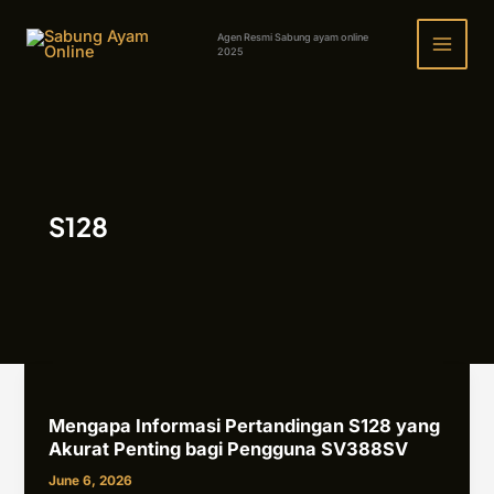
Skip
to
Agen Resmi Sabung ayam online
2025
content
S128
Mengapa
Informasi
Mengapa Informasi Pertandingan S128 yang
Pertandingan
Akurat Penting bagi Pengguna SV388SV
S128
yang
June 6, 2026