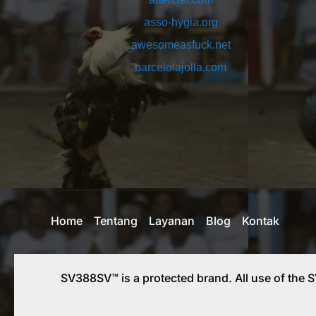
asso-hygia.org
awesomeasfuck.net
barcelolajolla.com
bellfivelimo.com
bignightcatering.com
buddhismo-pesaro.org
carrolieracademy.com
cityskills.org
club-cembran.com
Home
Tentang
Layanan
Blog
Kontak
columbusitpartner.com
comparucci.com
copasapobla.com
SV388SV™ is a protected brand. All use of the 
crookeddice.org
crosspointcares.org