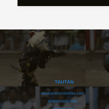
TAUTAN
alaskacitizensmilitia.com
alicelemarin.com
arterciel.com