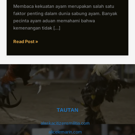
Sabung
Membaca kekuatan ayam merupakan salah satu
Ayam
faktor penting dalam dunia sabung ayam. Banyak
pecinta ayam aduan memahami bahwa
kemenangan tidak […]
Read Post »
TAUTAN
alaskacitizensmilitia.com
alicelemarin.com