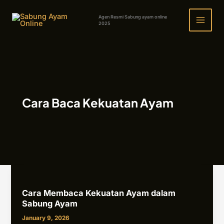
Skip
to
Agen Resmi Sabung ayam online
2025
content
Cara Baca Kekuatan Ayam
Cara
Membaca
Cara Membaca Kekuatan Ayam dalam
Kekuatan
Sabung Ayam
Ayam
dalam
January 9, 2026