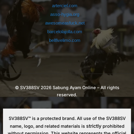
arterciel.com
asso-hygia.org
awesomeasfuck.net
barcelolajolla.com
bellfivelimo.com
bignightcatering.com
buddhismo-pesaro.org
carrolieracademy.com
cityskills.org
club-cembran.com
© SV388SV 2026 Sabung Ayam Online – All rights
columbusitpartner.com
reserved.
comparucci.com
copasapobla.com
SV388SV™ is a protected brand. All use of the SV388SV
crookeddice.org
strictly
name, logo, and related materials is
prohibited
crosspointcares.org
without permission. This website represents the official