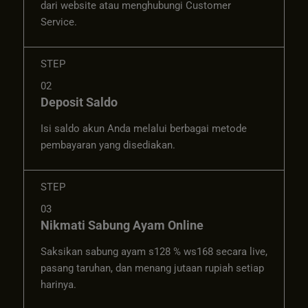
dari website atau menghubungi Customer
Service.
STEP
02
Deposit Saldo
Isi saldo akun Anda melalui berbagai metode
pembayaran yang disediakan.
STEP
03
Nikmati Sabung Ayam Online
Saksikan sabung ayam s128 % ws168 secara live,
pasang taruhan, dan menang jutaan rupiah setiap
harinya.