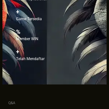
+
Game Tersedia
%
Member WIN
+
Telah Mendaftar
Q&A