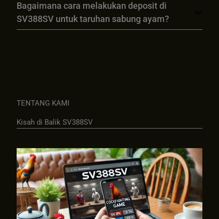
Bagaimana cara melakukan deposit di
SV388SV untuk taruhan sabung ayam?
TENTANG KAMI
Kisah di Balik SV388SV