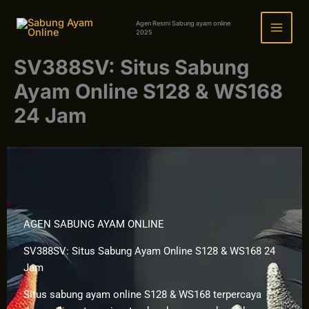
Skip
to
Agen Resmi Sabung ayam online
2025
content
SV388SV: Situs Sabung
Ayam Online S128 & WS168
24 Jam
AGEN SABUNG AYAM ONLINE
SV388SV: Situs Sabung Ayam Online S128 & WS168 24
Jam
Situs sabung ayam online S128 & WS168 terpercaya